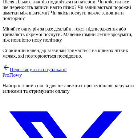
Після кількох тижнів подивіться на патерни. Чи клієнти все
ще переносять записи надто пізно? Чи залишаються порожні
шматки між візитами? Чи якісь послуги важче заповнити
повторно?
Міняйте одну річ за раз: дедлайн, текст підтвердження або
тривалість окремої послуги. Маленькі зміни легше зрозуміти,
ніж повністю нову політику.
Спокійний календар зазвичай тримається на кількох чітких
межах, які повторюються послідовно.
Переглянути всі публікації
ProFlowy
Найпростіший спосіб для незалежних професіоналів керувати
записами та отримувати оплату