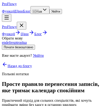
ProFlowy
Функції
Ціни
Блог
🇺🇦
ua
Увійти
ProFlowy
Функції
Ціни
Блог
Обрати мову
en
de
fr
es
pt
ro
pl
ua
Почати безкоштовно
Вже маєте акаунт?
Увійти
Назад до блогу
Польові нотатки
Просте правило перенесення записів,
яке тримає календар спокійним
Практичний підхід для сольних спеціалістів, які хочуть
приймати зміни без хаосу в останню хвилину.