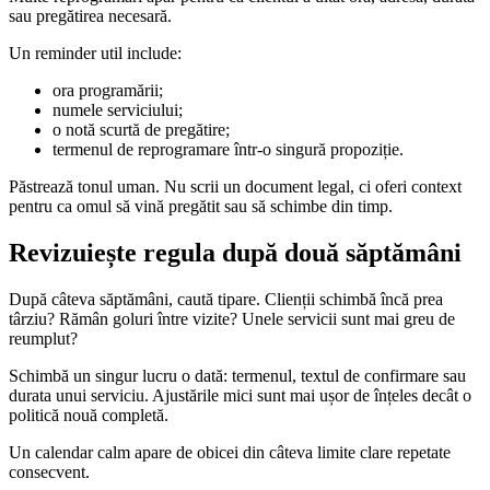
sau pregătirea necesară.
Un reminder util include:
ora programării;
numele serviciului;
o notă scurtă de pregătire;
termenul de reprogramare într-o singură propoziție.
Păstrează tonul uman. Nu scrii un document legal, ci oferi context
pentru ca omul să vină pregătit sau să schimbe din timp.
Revizuiește regula după două săptămâni
După câteva săptămâni, caută tipare. Clienții schimbă încă prea
târziu? Rămân goluri între vizite? Unele servicii sunt mai greu de
reumplut?
Schimbă un singur lucru o dată: termenul, textul de confirmare sau
durata unui serviciu. Ajustările mici sunt mai ușor de înțeles decât o
politică nouă completă.
Un calendar calm apare de obicei din câteva limite clare repetate
consecvent.