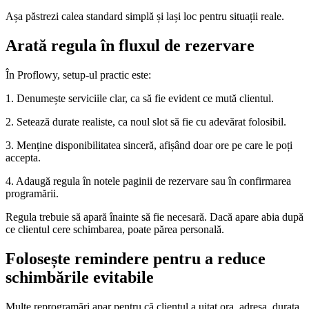
Așa păstrezi calea standard simplă și lași loc pentru situații reale.
Arată regula în fluxul de rezervare
În Proflowy, setup-ul practic este:
1. Denumește serviciile clar, ca să fie evident ce mută clientul.
2. Setează durate realiste, ca noul slot să fie cu adevărat folosibil.
3. Menține disponibilitatea sinceră, afișând doar ore pe care le poți
accepta.
4. Adaugă regula în notele paginii de rezervare sau în confirmarea
programării.
Regula trebuie să apară înainte să fie necesară. Dacă apare abia după
ce clientul cere schimbarea, poate părea personală.
Folosește remindere pentru a reduce
schimbările evitabile
Multe reprogramări apar pentru că clientul a uitat ora, adresa, durata