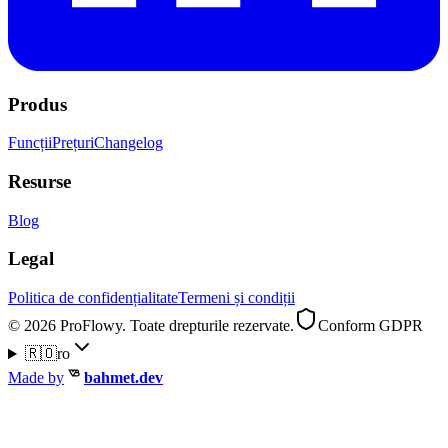
Produs
Funcții
Prețuri
Changelog
Resurse
Blog
Legal
Politica de confidențialitate
Termeni și condiții
© 2026 ProFlowy. Toate drepturile rezervate.
Conform GDPR
🇷🇴
ro
Made by
bahmet.dev