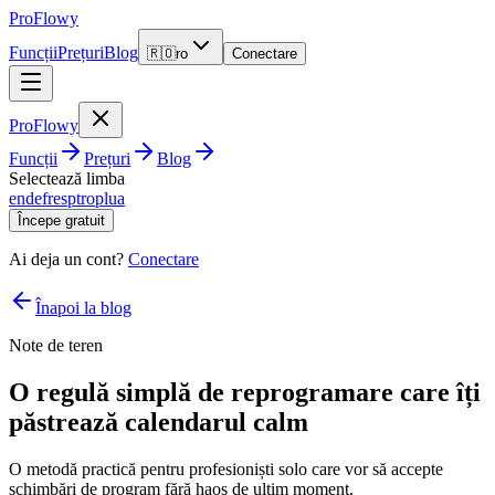
ProFlowy
Funcții
Prețuri
Blog
🇷🇴
ro
Conectare
ProFlowy
Funcții
Prețuri
Blog
Selectează limba
en
de
fr
es
pt
ro
pl
ua
Începe gratuit
Ai deja un cont?
Conectare
Înapoi la blog
Note de teren
O regulă simplă de reprogramare care îți
păstrează calendarul calm
O metodă practică pentru profesioniști solo care vor să accepte
schimbări de program fără haos de ultim moment.