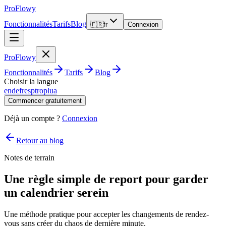
ProFlowy
Fonctionnalités
Tarifs
Blog
🇫🇷
fr
Connexion
ProFlowy
Fonctionnalités
Tarifs
Blog
Choisir la langue
en
de
fr
es
pt
ro
pl
ua
Commencer gratuitement
Déjà un compte ?
Connexion
Retour au blog
Notes de terrain
Une règle simple de report pour garder
un calendrier serein
Une méthode pratique pour accepter les changements de rendez-
vous sans créer du chaos de dernière minute.