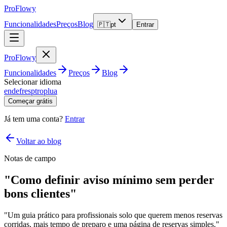
ProFlowy
Funcionalidades
Preços
Blog
🇵🇹
pt
Entrar
ProFlowy
Funcionalidades
Preços
Blog
Selecionar idioma
en
de
fr
es
pt
ro
pl
ua
Começar grátis
Já tem uma conta?
Entrar
Voltar ao blog
Notas de campo
"Como definir aviso mínimo sem perder
bons clientes"
"Um guia prático para profissionais solo que querem menos reservas
corridas, mais tempo de preparo e uma página de reservas simples."