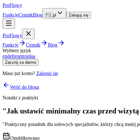
ProFlowy
Funkcje
Cennik
Blog
🇵🇱
pl
Zaloguj się
ProFlowy
Funkcje
Cennik
Blog
Wybierz język
en
de
fr
es
pt
ro
pl
ua
Zacznij za darmo
Masz już konto?
Zaloguj się
Wróć do bloga
Notatki z praktyki
"Jak ustawić minimalny czas przed wizytą 
"Praktyczny poradnik dla solowych specjalistów, którzy chcą mniej po
Opublikowano