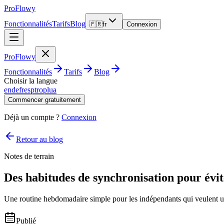
ProFlowy
Fonctionnalités
Tarifs
Blog
🇫🇷
fr
Connexion
ProFlowy
Fonctionnalités
Tarifs
Blog
Choisir la langue
en
de
fr
es
pt
ro
pl
ua
Commencer gratuitement
Déjà un compte ?
Connexion
Retour au blog
Notes de terrain
Des habitudes de synchronisation pour évit
Une routine hebdomadaire simple pour les indépendants qui veulent une
Publié