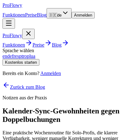
ProFlowy
Funktionen
Preise
Blog
🇩🇪
de
Anmelden
ProFlowy
Funktionen
Preise
Blog
Sprache wählen
en
de
fr
es
pt
ro
pl
ua
Kostenlos starten
Bereits ein Konto?
Anmelden
Zurück zum Blog
Notizen aus der Praxis
Kalender-Sync-Gewohnheiten gegen
Doppelbuchungen
Eine praktische Wochenroutine für Solo-Profis, die klarere
Verfügbarkeit, weniger manuelle Korrekturen und weniger