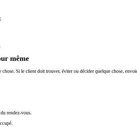
;
.
jour même
hose. Si le client doit trouver, éviter ou décider quelque chose, envoie 
on du rendez-vous.
occupé.