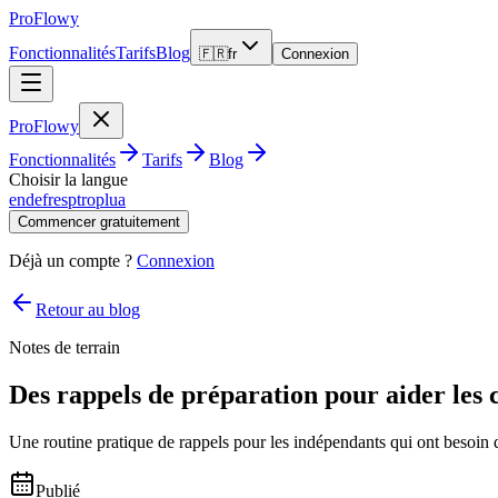
ProFlowy
Fonctionnalités
Tarifs
Blog
🇫🇷
fr
Connexion
ProFlowy
Fonctionnalités
Tarifs
Blog
Choisir la langue
en
de
fr
es
pt
ro
pl
ua
Commencer gratuitement
Déjà un compte ?
Connexion
Retour au blog
Notes de terrain
Des rappels de préparation pour aider les c
Une routine pratique de rappels pour les indépendants qui ont besoin qu
Publié