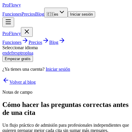
ProFlowy
Funciones
Precios
Blog
🇪🇸
es
Iniciar sesión
ProFlowy
Funciones
Precios
Blog
Seleccionar idioma
en
de
fr
es
pt
ro
pl
ua
Empezar gratis
¿Ya tienes una cuenta?
Iniciar sesión
Volver al blog
Notas de campo
Cómo hacer las preguntas correctas antes
de una cita
Un flujo práctico de admisión para profesionales independientes que
quieren preparar mejor cada cita sin sumar más mensajes.