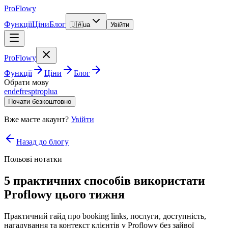
ProFlowy
Функції
Ціни
Блог
🇺🇦
ua
Увійти
ProFlowy
Функції
Ціни
Блог
Обрати мову
en
de
fr
es
pt
ro
pl
ua
Почати безкоштовно
Вже маєте акаунт?
Увійти
Назад до блогу
Польові нотатки
5 практичних способів використати
Proflowy цього тижня
Практичний гайд про booking links, послуги, доступність,
нагадування та контекст клієнтів у Proflowy без зайвої