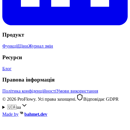
Продукт
Функції
Ціни
Журнал змін
Ресурси
Блог
Правова інформація
Політика конфіденційності
Умови використання
© 2026 ProFlowy. Усі права захищені.
Відповідає GDPR
🇺🇦
ua
Made by
bahmet.dev