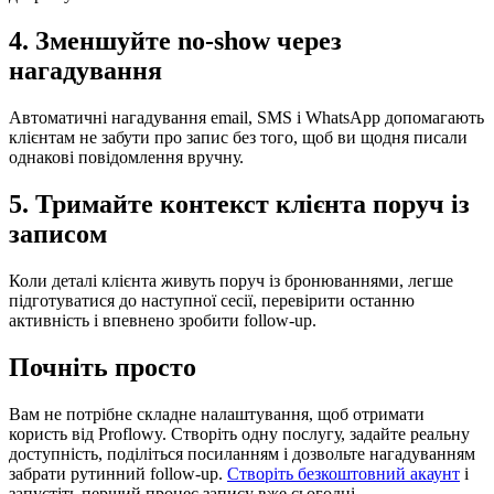
4. Зменшуйте no-show через
нагадування
Автоматичні нагадування email, SMS і WhatsApp допомагають
клієнтам не забути про запис без того, щоб ви щодня писали
однакові повідомлення вручну.
5. Тримайте контекст клієнта поруч із
записом
Коли деталі клієнта живуть поруч із бронюваннями, легше
підготуватися до наступної сесії, перевірити останню
активність і впевнено зробити follow-up.
Почніть просто
Вам не потрібне складне налаштування, щоб отримати
користь від Proflowy. Створіть одну послугу, задайте реальну
доступність, поділіться посиланням і дозвольте нагадуванням
забрати рутинний follow-up.
Створіть безкоштовний акаунт
і
запустіть перший процес запису вже сьогодні.