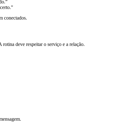
do.”
certo.”
am conectados.
otina deve respeitar o serviço e a relação.
e mensagem.