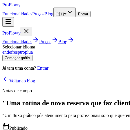
ProFlowy
Funcionalidades
Preços
Blog
🇵🇹
pt
Entrar
ProFlowy
Funcionalidades
Preços
Blog
Selecionar idioma
en
de
fr
es
pt
ro
pl
ua
Começar grátis
Já tem uma conta?
Entrar
Voltar ao blog
Notas de campo
"Uma rotina de nova reserva que faz clien
"Um fluxo prático pós-atendimento para profissionais solo que quere
Publicado