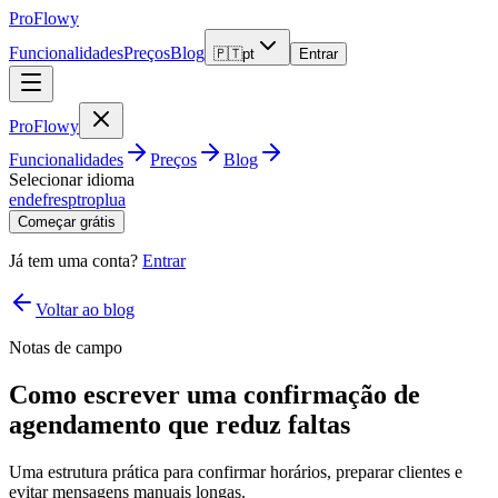
ProFlowy
Funcionalidades
Preços
Blog
🇵🇹
pt
Entrar
ProFlowy
Funcionalidades
Preços
Blog
Selecionar idioma
en
de
fr
es
pt
ro
pl
ua
Começar grátis
Já tem uma conta?
Entrar
Voltar ao blog
Notas de campo
Como escrever uma confirmação de
agendamento que reduz faltas
Uma estrutura prática para confirmar horários, preparar clientes e
evitar mensagens manuais longas.