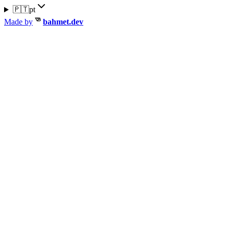
🇵🇹
pt
Made by
bahmet.dev