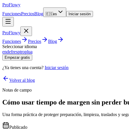
ProFlowy
Funciones
Precios
Blog
🇪🇸
es
Iniciar sesión
ProFlowy
Funciones
Precios
Blog
Seleccionar idioma
en
de
fr
es
pt
ro
pl
ua
Empezar gratis
¿Ya tienes una cuenta?
Iniciar sesión
Volver al blog
Notas de campo
Cómo usar tiempo de margen sin perder b
Una forma práctica de proteger preparación, limpieza, traslados y segu
Publicado