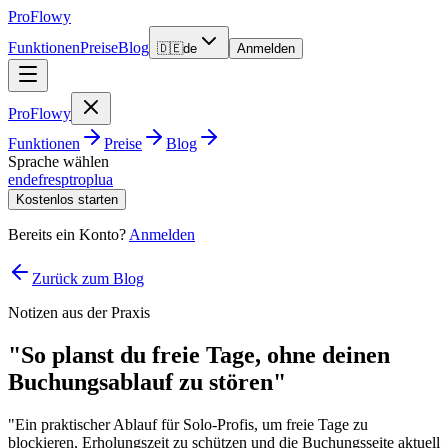
ProFlowy
Funktionen
Preise
Blog
🇩🇪
de
Anmelden
ProFlowy
Funktionen
Preise
Blog
Sprache wählen
en
de
fr
es
pt
ro
pl
ua
Kostenlos starten
Bereits ein Konto?
Anmelden
Zurück zum Blog
Notizen aus der Praxis
"So planst du freie Tage, ohne deinen
Buchungsablauf zu stören"
"Ein praktischer Ablauf für Solo-Profis, um freie Tage zu
blockieren, Erholungszeit zu schützen und die Buchungsseite aktuell